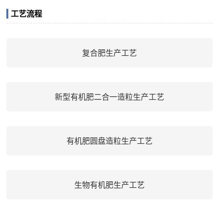
生物有机肥料就是一类含有活微生物的特定制品，应用于农业
生产中能获得特定的肥料效应。“生物肥料”也称细菌肥料（简
称：菌肥）。其种类有：固氮类、根瘤类、解磷类、硅酸盐
类、制剂类、复合类、真菌类、抗生类等菌肥。生物有机肥生
产技术是在畜禽粪便及其他有机物料中添加生物菌剂，经生物
发酵处理，有益微生物扩繁，从而达到畜禽粪便脱臭、腐熟、
鸡粪有机肥生产设备
杀虫、灭菌的无害化、商品化处理目的，该技术特别适合养殖
场、种植基地及养...
鸡粪中的含有丰富的营养成分，据有关测定：鸡粪中包含：干
物质89.8%，粗蛋白28.8%，粗纤维12.7%，可消化蛋白
14.4%，无氮浸出物28.8%，磷2.6%钙，8.7%。组氨酸
0.23%，蛋氨酸0.11%，亮氨酸0.87%，赖氨酸0.53%，苯丙
氨酸0.46%。，通过适当的加工利用就可以成为非常好的绿色
工艺流程
有机肥，或者鸡粪饲料。鸡粪作为农家肥料，比猪粪、牛粪等
有更高的肥效。每吨粘湿鸡粪含有植...
复合肥生产工艺