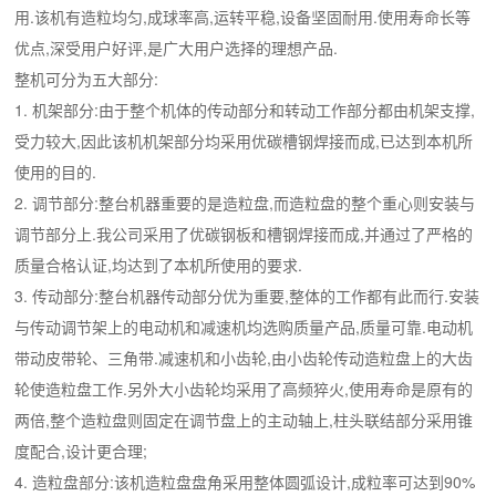
用.该机有造粒均匀,成球率高,运转平稳,设备坚固耐用.使用寿命长等
优点,深受用户好评,是广大用户选择的理想产品.
整机可分为五大部分:
1. 机架部分:由于整个机体的传动部分和转动工作部分都由机架支撑,
受力较大,因此该机机架部分均采用优碳槽钢焊接而成,已达到本机所
使用的目的.
2. 调节部分:整台机器重要的是造粒盘,而造粒盘的整个重心则安装与
调节部分上.我公司采用了优碳钢板和槽钢焊接而成,并通过了严格的
质量合格认证,均达到了本机所使用的要求.
3. 传动部分:整台机器传动部分优为重要,整体的工作都有此而行.安装
与传动调节架上的电动机和减速机均选购质量产品,质量可靠.电动机
带动皮带轮、三角带.减速机和小齿轮,由小齿轮传动造粒盘上的大齿
轮使造粒盘工作.另外大小齿轮均采用了高频猝火,使用寿命是原有的
两倍,整个造粒盘则固定在调节盘上的主动轴上,柱头联结部分采用锥
度配合,设计更合理;
4. 造粒盘部分:该机造粒盘盘角采用整体圆弧设计,成粒率可达到90%