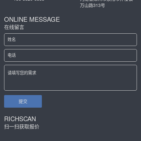
混肥造粒，将物料在常温下直接压制成颗粒。采用该
设备，以碳铵、尿素、氯化铵、磷铵等为基料生产的
多元复混肥，强度高、缓释性能好，达到了长效、控
释、缓释的效果，可提高肥效...
CONTACT US
联系我们
邮箱：
公司电话：
807586248@qq.com
156-3820-6333
业务咨询：
地址：
156-3820-6333
河南省郑州市荥阳市乔楼镇
万山路313号
ONLINE MESSAGE
在线留言