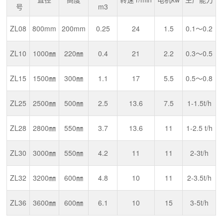
号
m3
ZL08
800mm
200mm
0.25
24
1.5
0.1～0.2
ZL10
1000㎜
220㎜
0.4
21
2.2
0.3～0.5
ZL15
1500㎜
300㎜
1.1
17
5.5
0.5～0.8
ZL25
2500㎜
500㎜
2.5
13.6
7.5
1-1.5t/h
ZL28
2800㎜
550㎜
3.7
13.6
11
1-2.5 t/h
ZL30
3000㎜
550㎜
4.2
11
11
2-3t/h
ZL32
3200㎜
600㎜
4.8
10
11
2-3.5t/h
ZL36
3600㎜
600㎜
6.1
10
15
3-5t/h