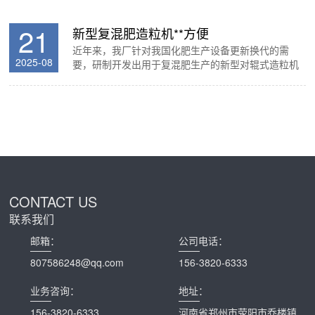
腐熟，提高肥料质量，因为富含有机质的有机肥料，
其养分形态绝大多数是迟效性的，作物不能直接吸收
利用，如果把未腐熟的有机肥料施入土壤中，往往由
07
畜禽粪便有机肥生产设备
于分解缓慢，不但当季肥效差，同时还会滋生杂草和
畜禽粪便本身是好的有机肥料来源，除富含大量有机
传播病菌、虫卵等。在农业生产上为客服这些缺点，
2022-08
质和氮磷钾及其它微量元素等植物必需的营养元素
对于厩肥和堆肥等一类有机肥...
外，还含有各种生物酶和微生物，对提高土壤的有机
质和肥力，改良土壤结构，起着化肥不可替代的作
用。畜禽粪便集中处理场或有机肥生产企业将会采用
专用车辆到各个养殖场定时回收畜禽粪便，以免对道
21
滚筒筛分机
路路面形成二次污染，将回收的畜禽粪便直接进入发
滚筒筛分机是有机肥生产中常用设备，主要用于成品
酵区。经过一次发酵、二次陈化堆放。首先消除了畜
2025-08
与返料的分离，也可实现成品的分级，使成品均匀分
禽粪便的臭味。在一次发酵时，应...
类。采用组合式筛网，便于维修与更换，该机结构简
单，操作方便，运转平稳。滚筒筛分机是继电动振动
筛，国内各大公司生产的普通型网状滚筒筛之后的又
一代新型自清式筛料专用设备，它广泛适用于粒径小
21
新型复混肥造粒机**方便
于300mm以下各种固体物料的筛分，具有筛分效率
近年来，我厂针对我国化肥生产设备更新换代的需
高、噪音低、扬尘量小、使用寿命长、维修量小、检
2025-08
要，研制开发出用于复混肥生产的新型对辊式造粒机
修方便等诸多特点，其筛分...
新产品，**方便，为提高化肥产品附加值开辟出一条
新路子。该设备具有投资小、工效高、性能优越、使
用方便等特性，通过采用对辊式干法生产工艺完成复