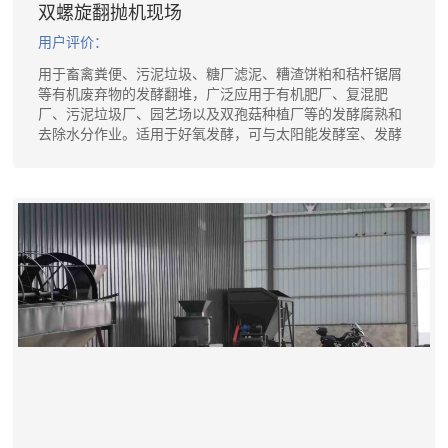
双螺旋翻抛机现场
用户评价：
用于畜禽粪便、污泥垃圾、糖厂滤泥、糟渣饼粕和秸杆锯屑
等有机废弃物的发酵翻堆，广泛应用于有机肥厂、复混肥
厂、污泥垃圾厂、园艺场以及双孢菇种植厂等的发酵腐熟和
去除水分作业。适用于好氧发酵，可与太阳能发酵室、发酵
槽配套使用。与其配套的发酵槽既可连续出料也可批量出
料、效率高、运行平稳、坚固耐用、翻抛均匀。具有翻堆深
度大跨度宽的特点.控制柜集中控制，可实现手动或自动控制
功能，对物料具有打碎和混合功能，...