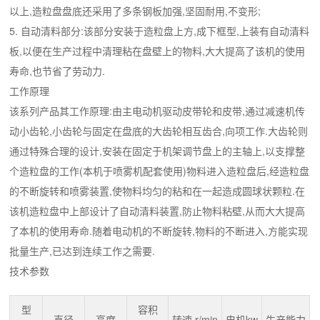
以上,造粒盘盘底还采用了多条钢板加强,坚固耐用,不变形;
5. 自动清料部分:该部分安装于造粒盘上方,成下框型,上装有自动清料
板,以便在生产过程中清理粘在盘壁上的物料,大大提高了该机的使用
寿命,也节省了劳动力.
工作原理
该系列产品其工作原理:由主电动机驱动皮带轮和皮带,通过减速机传
动小齿轮,小齿轮与固定在盘底的大齿轮相互齿合,向项工作.大齿轮则
通过特殊合理的设计,安装在固定于机架调节盘上的主轴上,以支撑整
个造粒盘的工作(本机于喷雾机配套使用)物料进入造粒盘后,经造粒盘
的不断旋转和喷雾装置,使物料均匀的粘和在一起造成圆球状颗粒.在
该机造粒盘中上部设计了自动清料装置,防止物料粘壁,从而大大提高
了本机的使用寿命.随着电动机的不断旋转,物料的不断进入,方能实现
批量生产,已达到连续工作之需要.
技术参数
型
容积
直径
高度
转速 r/min
电机kw
生产能力