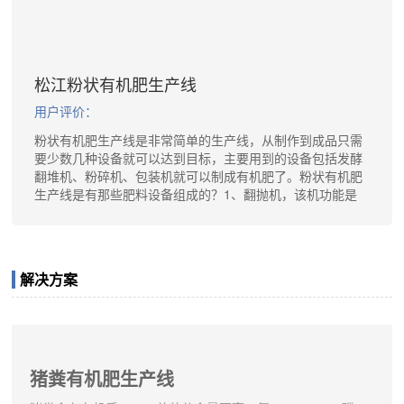
松江粉状有机肥生产线
用户评价：
粉状有机肥生产线是非常简单的生产线，从制作到成品只需
要少数几种设备就可以达到目标，主要用到的设备包括发酵
翻堆机、粉碎机、包装机就可以制成有机肥了。粉状有机肥
生产线是有那些肥料设备组成的？1、翻抛机，该机功能是
把发酵的物料均匀翻抛起来使其充分接触空气，把一部分水
分散发出去，并且可以把大块物料打碎，小块物料打成粉
状，有粉碎机的作用。2、铲车喂料机，该机功能是储存发
酵好的物料，并把物料均匀定量的输...
解决方案