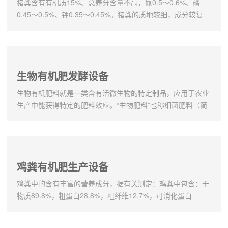
猪粪有机肥生产线
猪粪含有有机质15%、总养分含量不高，氮0.5～0.6%、磷
0.45～0.5%、钾0.35～0.45%。猪粪的质地较细，成分较复
杂，含蛋白质、脂肪类、有机酸、纤维素、半纤维素以及无机
盐。猪粪含氮素较多，碳氮比例较小(14：1)，一般容易被微
生物分解，释放出可为作物吸收利用的养分。生猪粪便含水量
高、黏性重、通气性差，不能直接发酵，应进行适当的预处理
生物有机肥发酵设备
后才能进行发酵。一般可采用机械脱水，将猪粪的含...